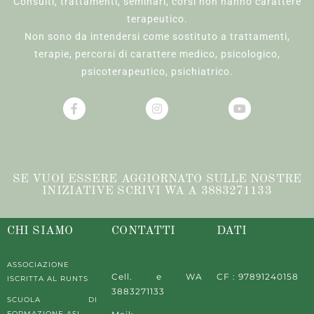
Consulti, trattamenti, seminari, corsi non hanno carattere
terapeutico.
Non sono da intendersi come sostituto a trattamenti,
terapie, percorsi di carattere medico, psicologico,
psicoterapeutico, psichiatrico.
SE VUOI ESSERE AGGIORNATO SULLE NOSTRE
INIZIATIVE SCRIVI WA A 3883271133
CHI SIAMO
CONTATTI
DATI
ASSOCIAZIONE
Cell. e WA
CF : 97891240158
ISCRITTA AL RUNTS
3883271133
SCUOLA DI
FORMAZIONE ASI