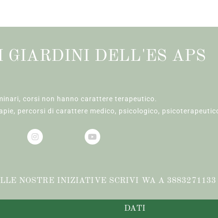
I GIARDINI DELL'ES APS
minari, corsi non hanno carattere terapeutico.
pie, percorsi di carattere medico, psicologico, psicoterapeutico
LE NOSTRE INIZIATIVE SCRIVI WA A 3883271133
DATI