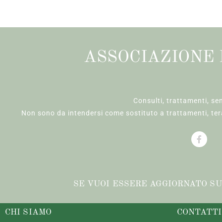
ASSOCIAZIONE 
Consulti, trattamenti, se
Non sono da intendersi come sostituto a trattamenti, tera
SE VUOI ESSERE AGGIORNATO SUL
CHI SIAMO
CONTATTI