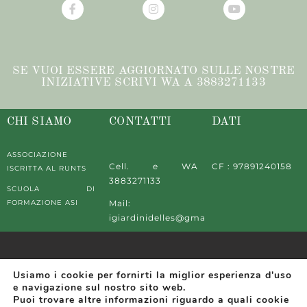
SE VUOI ESSERE AGGIORNATO SULLE NOSTRE
INIZIATIVE SCRIVI WA A 3883271133
CHI SIAMO
CONTATTI
DATI
ASSOCIAZIONE
Cell. e WA
CF : 97891240158
ISCRITTA AL RUNTS
3883271133
SCUOLA DI
FORMAZIONE ASI
Mail:
igiardinidelles@gmail.com
© Copyright
I GIARDINI
Usiamo i cookie per fornirti la miglior esperienza d'uso
Privacy Policy
Cookie
e navigazione sul nostro sito web.
All rights
DELL'ES
Puoi trovare altre informazioni riguardo a quali cookie
Policy