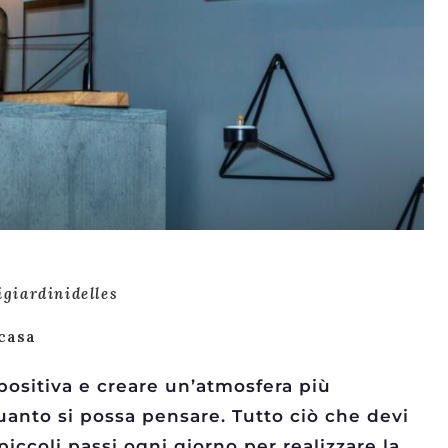
igiardinidelles
 casa
positiva e creare un’atmosfera più
quanto si possa pensare. Tutto ciò che devi
piccoli passi ogni giorno per realizzare la