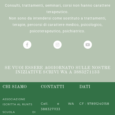
Consulti, trattamenti, seminari, corsi non hanno carattere
terapeutico.
Non sono da intendersi come sostituto a trattamenti,
terapie, percorsi di carattere medico, psicologico,
psicoterapeutico, psichiatrico.
SE VUOI ESSERE AGGIORNATO SULLE NOSTRE
INIZIATIVE SCRIVI WA A 3883271133
CHI SIAMO
CONTATTI
DATI
ASSOCIAZIONE
Cell. e WA
CF : 97891240158
ISCRITTA AL RUNTS
3883271133
SCUOLA DI