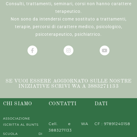
Consulti, trattamenti, seminari, corsi non hanno carattere
terapeutico.
Non sono da intendersi come sostituto a trattamenti,
terapie, percorsi di carattere medico, psicologico,
psicoterapeutico, psichiatrico.
SE VUOI ESSERE AGGIORNATO SULLE NOSTRE
INIZIATIVE SCRIVI WA A 3883271133
CHI SIAMO
CONTATTI
DATI
ASSOCIAZIONE
Cell. e WA
CF : 97891240158
ISCRITTA AL RUNTS
3883271133
SCUOLA DI