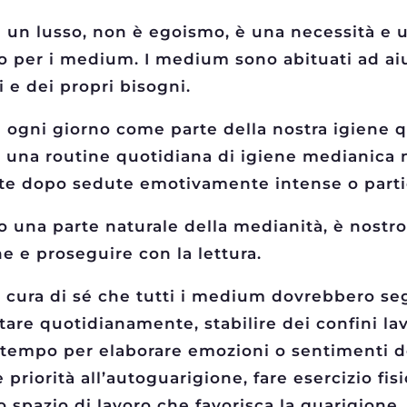
è un lusso, non è egoismo, è una necessità e 
tto per i medium. I medium sono abituati ad aiu
i e dei propri bisogni.
ti ogni giorno come parte della nostra igiene 
na routine quotidiana di igiene medianica ne
te dopo sedute emotivamente intense o parti
 una parte naturale della medianità, è nostro 
he e proseguire con la lettura.
a cura di sé che tutti i medium dovrebbero seg
tare quotidianamente, stabilire dei confini lav
 tempo per elaborare emozioni o sentimenti do
e priorità all’autoguarigione, fare esercizio f
 spazio di lavoro che favorisca la guarigione.