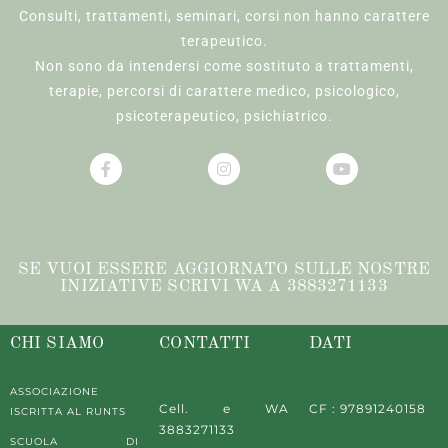
Consulti, trattamenti, seminari, corsi non hanno carattere
terapeutico.
Non sono da intendersi come sostituto a trattamenti,
terapie, percorsi di carattere medico, psicologico,
psicoterapeutico, psichiatrico.
SE VUOI ESSERE AGGIORNATO SULLE NOSTRE
INIZIATIVE SCRIVI WA A 3883271133
CHI SIAMO
CONTATTI
DATI
ASSOCIAZIONE
Cell. e WA
CF : 97891240158
ISCRITTA AL RUNTS
3883271133
SCUOLA DI