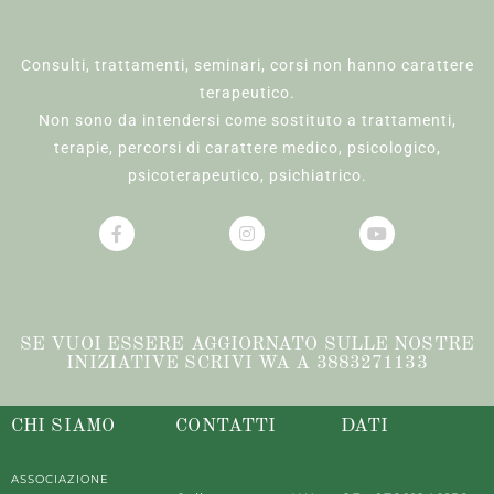
Consulti, trattamenti, seminari, corsi non hanno carattere
terapeutico.
Non sono da intendersi come sostituto a trattamenti,
terapie, percorsi di carattere medico, psicologico,
psicoterapeutico, psichiatrico.
SE VUOI ESSERE AGGIORNATO SULLE NOSTRE
INIZIATIVE SCRIVI WA A 3883271133
CHI SIAMO
CONTATTI
DATI
ASSOCIAZIONE