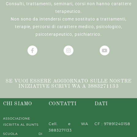
Consulti, trattamenti, seminari, corsi non hanno carattere
terapeutico.
Non sono da intendersi come sostituto a trattamenti,
terapie, percorsi di carattere medico, psicologico,
psicoterapeutico, psichiatrico.
SE VUOI ESSERE AGGIORNATO SULLE NOSTRE
INIZIATIVE SCRIVI WA A 3883271133
CHI SIAMO
CONTATTI
DATI
ASSOCIAZIONE
Cell. e WA
CF : 97891240158
ISCRITTA AL RUNTS
3883271133
SCUOLA DI